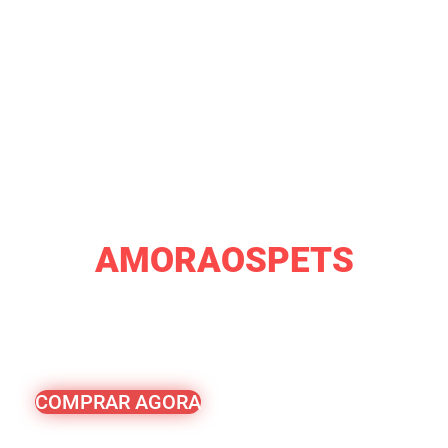
VOCÊ GANHOU
10% DE
DESCONTO NA
PETLOVE
UTILIZE O CUPOM
AMORAOSPETS
CLIQUE NO BOTÃO ABAIXO E FAÇA O SEU
PEDIDO AGORA MESMO.
*VÁLIDO APENAS NA PRIMEIRA COMPRA
COMPRAR AGORA