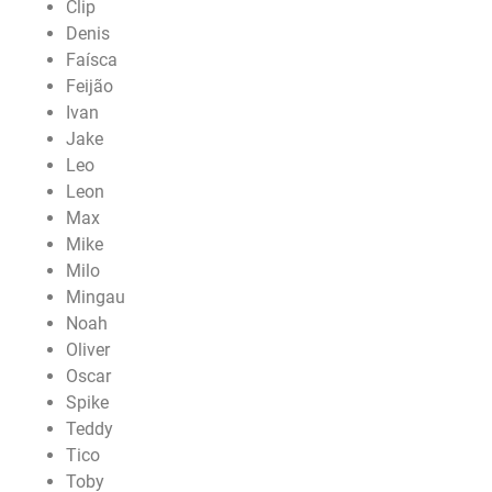
Clip
Denis
Faísca
Feijão
Ivan
Jake
Leo
Leon
Max
Mike
Milo
Mingau
Noah
Oliver
Oscar
Spike
Teddy
Tico
Toby