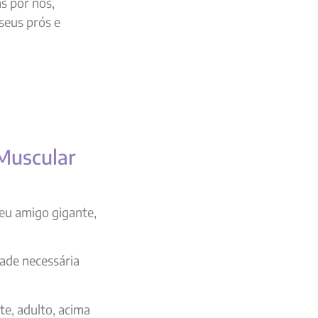
s por nós,
seus prós e
Muscular
seu amigo gigante,
dade necessária
te, adulto, acima