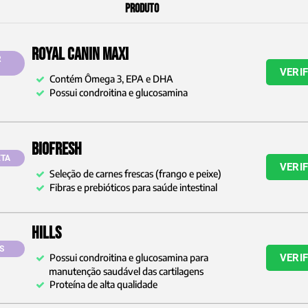
PRODUTO
Royal Canin Maxi
R
VERI
Contém Ômega 3, EPA e DHA
Possui condroitina e glucosamina
Biofresh
TA
VERI
Seleção de carnes frescas (frango e peixe)
Fibras e prebióticos para saúde intestinal
Hills
S
Possui condroitina e glucosamina para
VERI
manutenção saudável das cartilagens
Proteína de alta qualidade