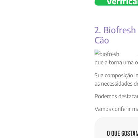
Verifica
2. Biofres
Cão
que a torna uma o
Sua composição lev
as necessidades do
Podemos destacar 
Vamos conferir ma
O que gosta