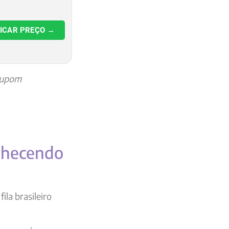
FICAR PREÇO →
cupom
onhecendo