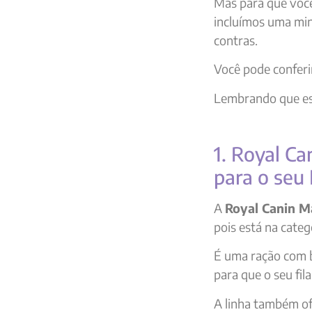
Mas para que você
incluímos uma min
contras.
Você pode confer
Lembrando que ess
1. Royal C
para o seu 
A
Royal Canin M
pois está na cate
É uma ração com b
para que o seu fil
A linha também ofe