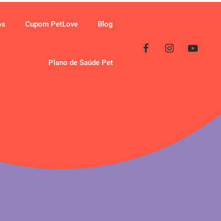
os
Cupom PetLove
Blog
Plano de Saúde Pet