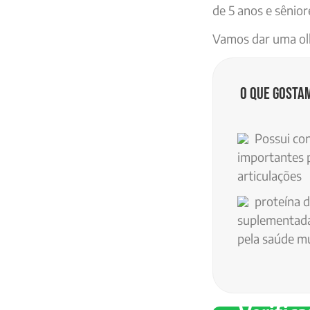
de 5 anos e sênior
Vamos dar uma olh
O que gosta
Possui con
importantes 
articulações
proteína d
suplementada
pela saúde m