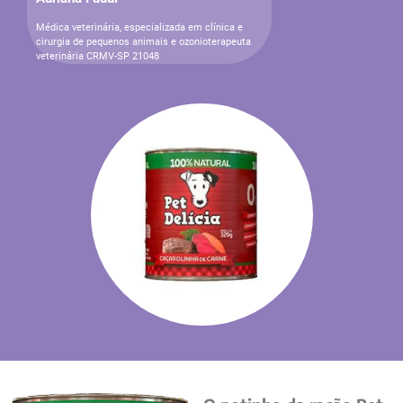
Médica veterinária, especializada em clínica e
cirurgia de pequenos animais e ozonioterapeuta
veterinária CRMV-SP 21048