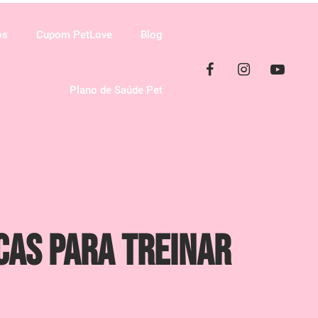
os
Cupom PetLove
Blog
Plano de Saúde Pet
cas para Treinar