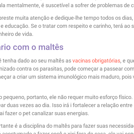
ula mentalmente, é suscetível a sofrer de problemas de
preste muita atenção e dedique-lhe tempo todos os dias
e educação. Se o tratar com respeito e carinho, terá ao 
heiro de vida.
ário com o maltês
 tenha dado ao seu maltês as
vacinas obrigatórias
, e qu
izado contra os parasitas, pode começar a passear com
omeçar a criar um sistema imunológico mais maduro, pois v
 pequeno, portanto, ele não requer muito esforço físico.
ar duas vezes ao dia. Isso irá i fortalecer a relação entre
ai fazer o pet canalizar suas energias.
tante é a disciplina do maltês para fazer suas necessida
 acostumado a fazer cocô e xixi fora de casa, ele vai esp