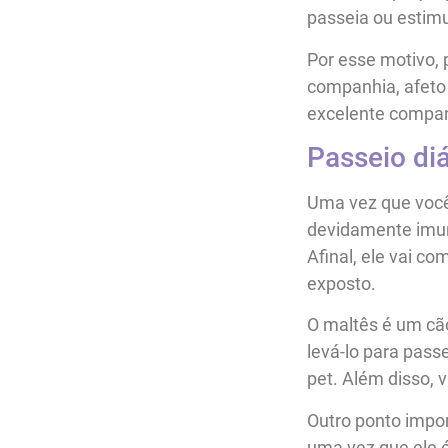
passeia ou estim
Por esse motivo, 
companhia, afeto 
excelente compan
Passeio di
Uma vez que você
devidamente imun
Afinal, ele vai c
exposto.
O maltês é um cão
levá-lo para passe
pet. Além disso, v
Outro ponto impor
uma vez que ele é