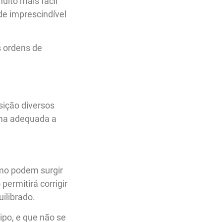
uito mais fácil
de imprescindível
s ordens de
sição diversos
rma adequada a
mo podem surgir
ermitirá corrigir
ilibrado.
po, e que não se