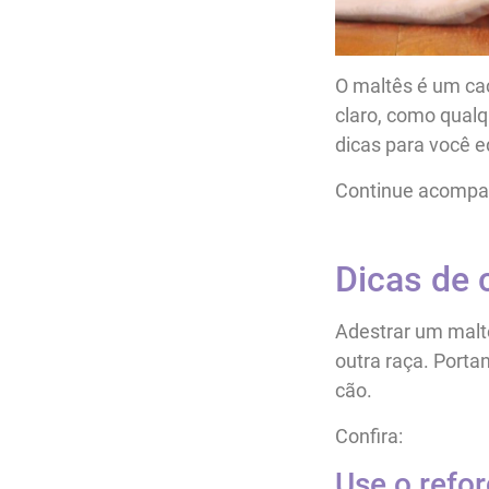
O maltês é um ca
claro, como qualq
dicas para você e
Continue acompan
Dicas de 
Adestrar um maltê
outra raça. Porta
cão.
Confira:
Use o refor