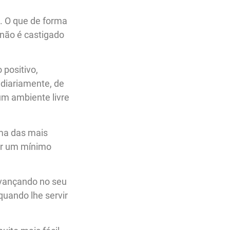
. O que de forma
 não é castigado
positivo,
 diariamente, de
um ambiente livre
uma das mais
er um mínimo
avançando no seu
uando lhe servir