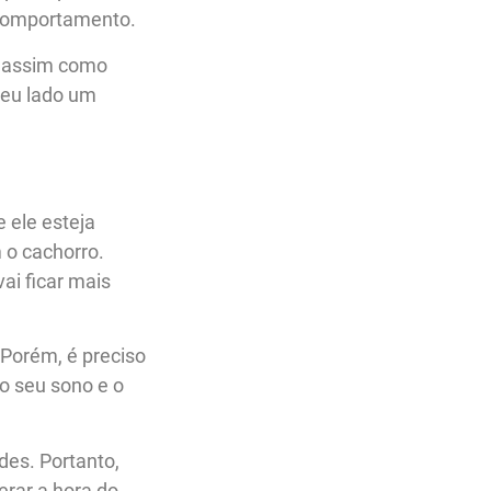
 comportamento.
, assim como
seu lado um
e ele esteja
 o cachorro.
ai ficar mais
 Porém, é preciso
 o seu sono e o
des. Portanto,
erar a hora do