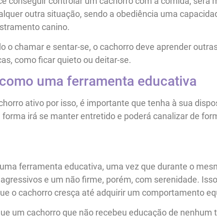
cê conseguir controlar um cachorro com a comida, será m
alquer outra situação, sendo a obediência uma capacida
stramento canino.
o o chamar e sentar-se, o cachorro deve aprender outra
as, como ficar quieto ou deitar-se.
 como uma ferramenta educativa
horro ativo por isso, é importante que tenha à sua dispo
 forma irá se manter entretido e poderá canalizar de fo
uma ferramenta educativa, uma vez que durante o mes
ressivos e um não firme, porém, com serenidade. Isso p
que o cachorro cresça até adquirir um comportamento equ
ue um cachorro que não recebeu educação de nenhum ti