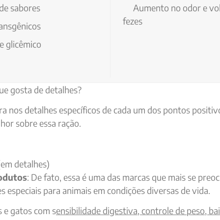
de sabores
Aumento no odor e vo
fezes
ransgênicos
e glicêmico
ue gosta de detalhes?
a nos detalhes específicos de cada um dos pontos positiv
hor sobre essa ração.
(em detalhes)
odutos
: De fato, essa é uma das marcas que mais se preo
s especiais para animais em condições diversas de vida.
s e gatos com s
ensibilidade digestiva, controle de peso, ba