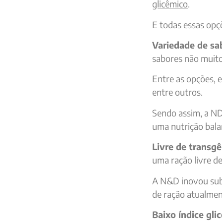
glicêmico
.
E todas essas opç
Variedade de sa
sabores não muit
Entre as opções, e
entre outros.
Sendo assim, a ND
uma nutrição bala
Livre de transg
uma ração livre d
A N&D inovou subs
de ração atualmen
Baixo índice gli