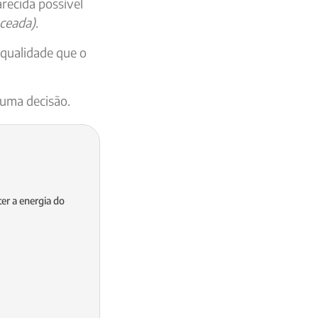
arecida possível
nceada)
.
qualidade que o
 uma decisão.
er a energia do