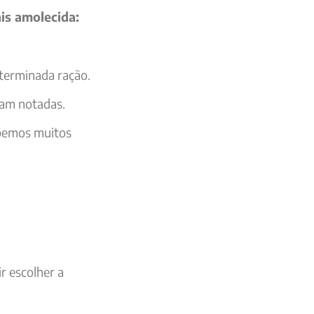
is amolecida:
terminada ração.
jam notadas.
ebemos muitos
r escolher a