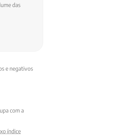
lume das
os e negativos
cupa com a
ixo índice